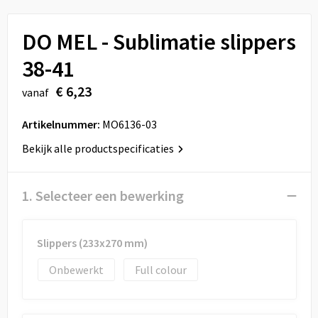
Sport
Reistassen
DO MEL - Sublimatie slippers
Veiligheid, Auto en Fiets
Rugzakken
38-41
Vrije tijd en Strand
Schoenentassen
€ 6,23
vanaf
Feestartikelen
Schoudertassen
Artikelnummer:
MO6136-03
Aanstekers
Sporttassen
Bekijk alle productspecificaties
Tablettassen
1. Selecteer een bewerking
Toilettassen
Slippers (233x270 mm)
Autotassen
Onbewerkt
Full colour
Reistassensets