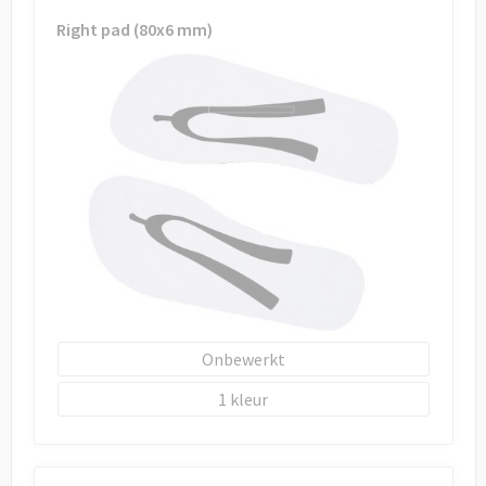
Draagtassen
Right pad (80x6 mm)
Papieren tassen
Strandtassen
Waterbestendige tassen
Duffeltassen
Goodiebags
Onbewerkt
1