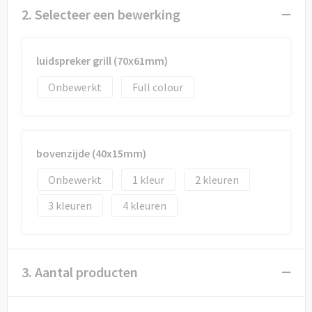
Draagtassen
2. Selecteer een bewerking
Papieren tassen
luidspreker grill (70x61mm)
Strandtassen
Onbewerkt
Full colour
Waterbestendige tassen
Duffeltassen
bovenzijde (40x15mm)
Goodiebags
Onbewerkt
1
2
3
4
3. Aantal producten