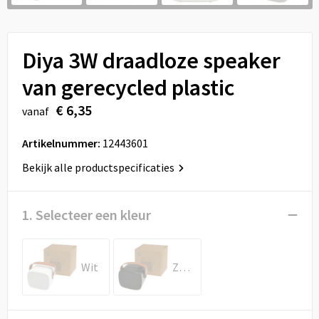
Sport
Reistassen
Veiligheid, Auto en Fiets
Rugzakken
Diya 3W draadloze speaker
Vrije tijd en Strand
Schoenentassen
van gerecycled plastic
€ 6,35
vanaf
Feestartikelen
Schoudertassen
Artikelnummer:
12443601
Aanstekers
Sporttassen
Bekijk alle productspecificaties
Tablettassen
1. Selecteer een kleur
Toilettassen
Autotassen
Wit
Zwart
Reistassensets