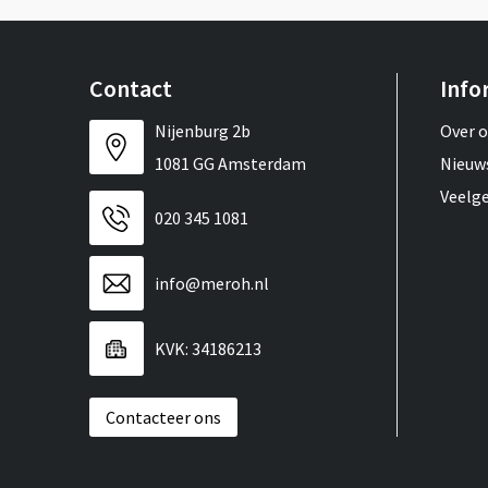
Contact
Info
Nijenburg 2b
Over 
1081 GG Amsterdam
Nieuw
Veelg
020 345 1081
info@meroh.nl
KVK: 34186213
Contacteer ons