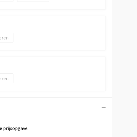
eren
eren
e prijsopgave.