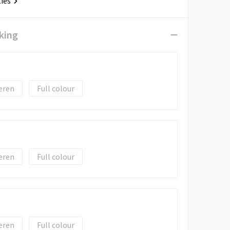
ties
king
eren
Full colour
eren
Full colour
eren
Full colour