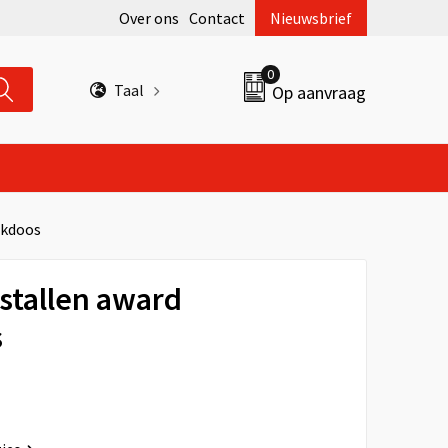
Over ons
Contact
Nieuwsbrief
0
Taal
Op aanvraag
nkdoos
stallen award
s