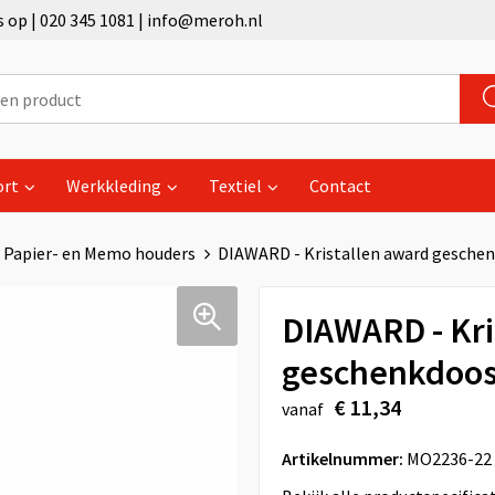
op | 020 345 1081 | info@meroh.nl
ort
Werkkleding
Textiel
Contact
Papier- en Memo houders
DIAWARD - Kristallen award gesche
DIAWARD - Kri
geschenkdoo
€ 11,34
vanaf
Artikelnummer:
MO2236-22