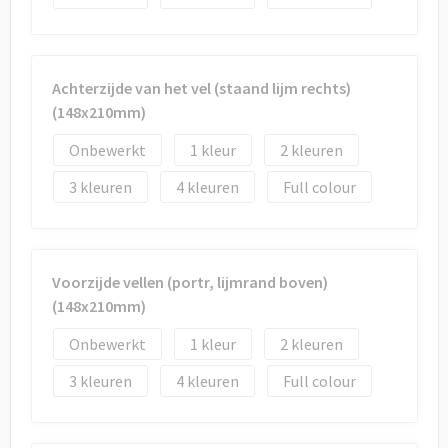
Draagtassen
Papieren tassen
Achterzijde van het vel (staand lijm rechts)
Strandtassen
(148x210mm)
Waterbestendige tassen
Onbewerkt
1
2
3
4
Full colour
Duffeltassen
Goodiebags
Voorzijde vellen (portr, lijmrand boven)
(148x210mm)
Onbewerkt
1
2
3
4
Full colour