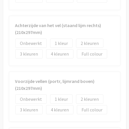
Draagtassen
Papieren tassen
Achterzijde van het vel (staand lijm rechts)
Strandtassen
(210x297mm)
Waterbestendige tassen
Onbewerkt
1
2
3
4
Full colour
Duffeltassen
Goodiebags
Voorzijde vellen (portr, lijmrand boven)
(210x297mm)
Onbewerkt
1
2
3
4
Full colour