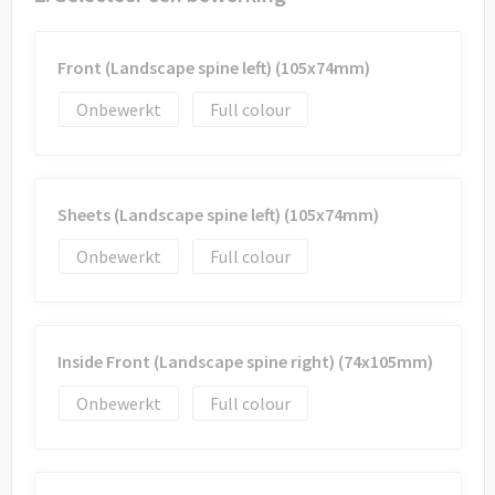
Draagtassen
Papieren tassen
Front (Landscape spine left) (105x74mm)
Onbewerkt
Full colour
Strandtassen
Waterbestendige tassen
Sheets (Landscape spine left) (105x74mm)
Duffeltassen
Onbewerkt
Full colour
Goodiebags
Inside Front (Landscape spine right) (74x105mm)
Onbewerkt
Full colour