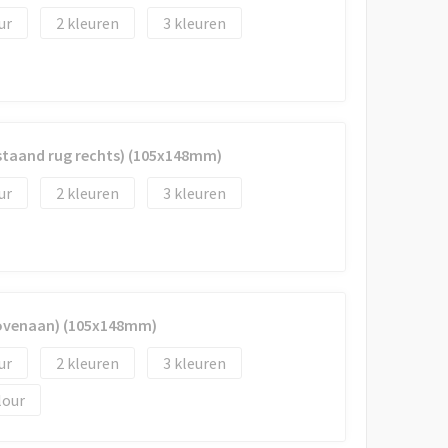
2
3
(staand rug rechts) (105x148mm)
2
3
bovenaan) (105x148mm)
2
3
lour