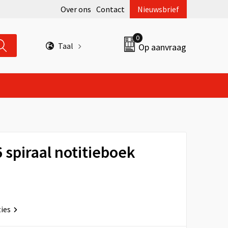
Over ons
Contact
Nieuwsbrief
0
Taal
Op aanvraag
 spiraal notitieboek
ties