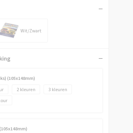
Wit/Zwart
king
inks) (105x148mm)
2
3
lour
) (105x148mm)