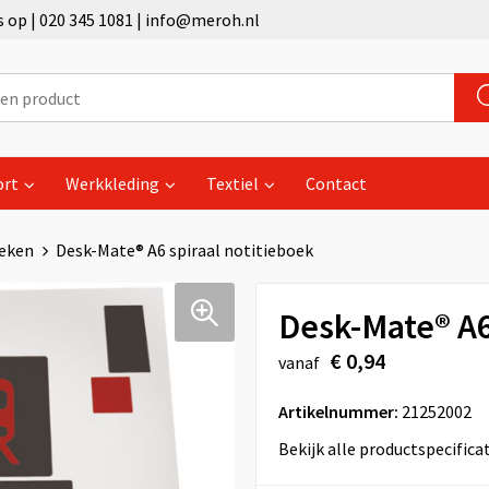
op | 020 345 1081 | info@meroh.nl
ort
Werkkleding
Textiel
Contact
eken
Desk-Mate® A6 spiraal notitieboek
Desk-Mate® A6
€ 0,94
vanaf
Artikelnummer:
21252002
Bekijk alle productspecifica