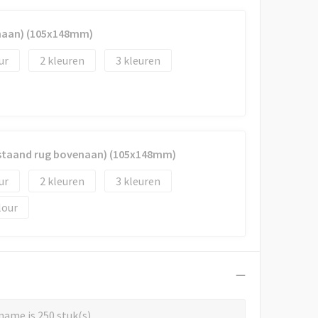
enaan) (105x148mm)
2
3
 (staand rug bovenaan) (105x148mm)
2
3
lour
name is 250 stuk(s)