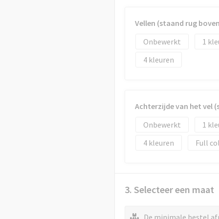
Vellen (staand rug bov
Onbewerkt
1
4
Achterzijde van het vel
Onbewerkt
1
4
Full co
3. Selecteer een maat
De minimale bestel af