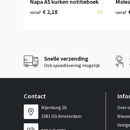
Napa A5 kurken notitieboek
Moles
€ 2,18
vanaf
vanaf
Snelle verzending
Ook spoedlevering mogelijk
Contact
Info
Nijenburg 2b
Over 
1081 GG Amsterdam
Nieuw
Veelg