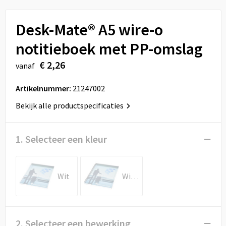
Sport
Reistassen
Desk-Mate® A5 wire-o
Veiligheid, Auto en Fiets
Rugzakken
notitieboek met PP-omslag
Vrije tijd en Strand
Schoenentassen
€ 2,26
vanaf
Feestartikelen
Schoudertassen
Artikelnummer:
21247002
Aanstekers
Sporttassen
Bekijk alle productspecificaties
Tablettassen
1. Selecteer een kleur
Toilettassen
Wit
Wit/Zwart
Autotassen
Reistassensets
2. Selecteer een bewerking