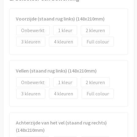
Draagtassen
Papieren tassen
Voorzijde (staand rug links) (148x210mm)
Onbewerkt
1
2
Strandtassen
3
4
Full colour
Waterbestendige tassen
Duffeltassen
Vellen (staand rug links) (148x210mm)
Goodiebags
Onbewerkt
1
2
3
4
Full colour
Achterzijde van het vel (staand rug rechts)
(148x210mm)