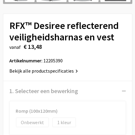
Sport
Reistassen
Veiligheid, Auto en Fiets
Rugzakken
RFX™ Desiree reflecterend
Vrije tijd en Strand
Schoenentassen
veiligheidsharnas en vest
€ 13,48
vanaf
Feestartikelen
Schoudertassen
Artikelnummer:
12205390
Aanstekers
Sporttassen
Bekijk alle productspecificaties
Tablettassen
1. Selecteer een bewerking
Toilettassen
Autotassen
Romp (100x120mm)
Reistassensets
Onbewerkt
1