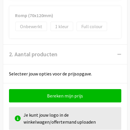
Draagtassen
Papieren tassen
Romp (70x120mm)
Onbewerkt
1
Full colour
Strandtassen
Waterbestendige tassen
2. Aantal producten
Duffeltassen
Goodiebags
Selecteer jouw opties voor de prijsopgave.
Bereken mijn prijs
Je kunt jouw logo in de
winkelwagen/offertemand uploaden