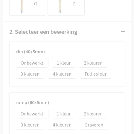
Draagtassen
Oceaanblauw
Zwart
Papieren tassen
Strandtassen
2. Selecteer een bewerking
Waterbestendige tassen
clip (40x5mm)
Duffeltassen
Onbewerkt
1
2
3
4
Full colour
Goodiebags
romp (60x5mm)
Onbewerkt
1
2
3
4
Graveren