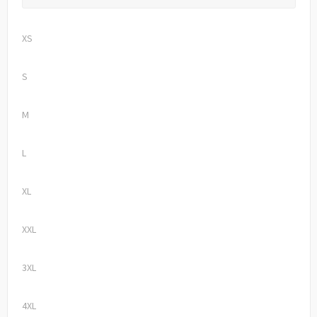
XS
S
M
L
XL
XXL
3XL
4XL