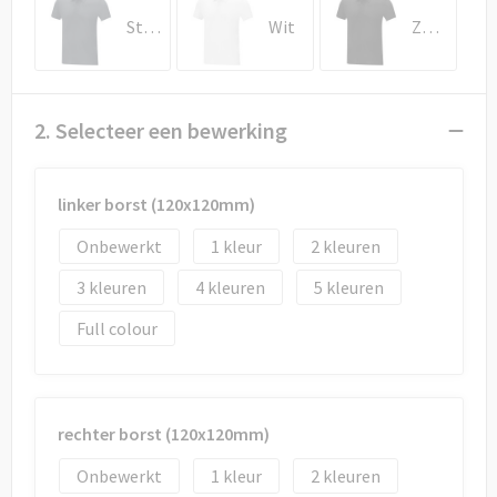
Draagtassen
Stormgrijs
Wit
Zwart
Papieren tassen
Strandtassen
2. Selecteer een bewerking
Waterbestendige tassen
linker borst (120x120mm)
Duffeltassen
Onbewerkt
1
2
Goodiebags
3
4
5
Full colour
rechter borst (120x120mm)
Onbewerkt
1
2