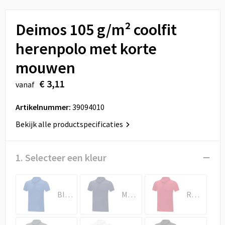
Sport
Reistassen
Deimos 105 g/m² coolfit
Veiligheid, Auto en Fiets
Rugzakken
herenpolo met korte
Vrije tijd en Strand
Schoenentassen
mouwen
Feestartikelen
Schoudertassen
€ 3,11
vanaf
Aanstekers
Sporttassen
Artikelnummer:
39094010
Bekijk alle productspecificaties
Tablettassen
Toilettassen
1. Selecteer een kleur
Autotassen
Blauw
Marineblauw
Rood
Reistassensets