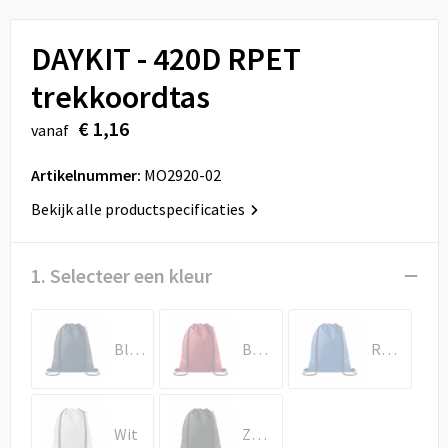
Sport
Reistassen
DAYKIT - 420D RPET
Veiligheid, Auto en Fiets
Rugzakken
trekkoordtas
Vrije tijd en Strand
Schoenentassen
€ 1,16
vanaf
Feestartikelen
Schoudertassen
Artikelnummer:
MO2920-02
Aanstekers
Sporttassen
Bekijk alle productspecificaties
Tablettassen
1. Selecteer een kleur
Toilettassen
Blauw
Bordeaux
Royal Blauw
Autotassen
Reistassensets
Wit
Zwart