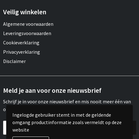
Draagtassen
Veilig winkelen
Papieren tassen
Algemene voorwaarden
Strandtassen
Leveringsvoorwaarden
Cookieverklaring
Waterbestendige tassen
Privacyverklaring
Disclaimer
Duffeltassen
Goodiebags
Meld je aan voor onze nieuwsbrief
Schrijf je in voor onze nieuwsbrief en mis nooit meer één van
onze leuke aanbiedingen of updates.
Ingelogde gebruiker stemt in met de geldende
omgang productinformatie zoals vermeldt op deze
website