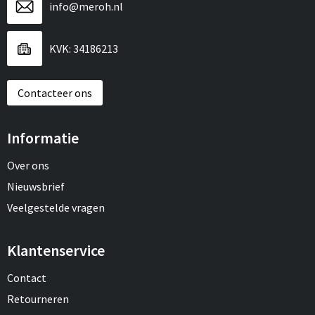
info@meroh.nl
Sport
Reistassen
Veiligheid, Auto en Fiets
Rugzakken
KVK: 34186213
Vrije tijd en Strand
Schoenentassen
Contacteer ons
Feestartikelen
Schoudertassen
Informatie
Aanstekers
Sporttassen
Over ons
Tablettassen
Nieuwsbrief
Veelgestelde vragen
Toilettassen
Klantenservice
Autotassen
Contact
Reistassensets
Retourneren