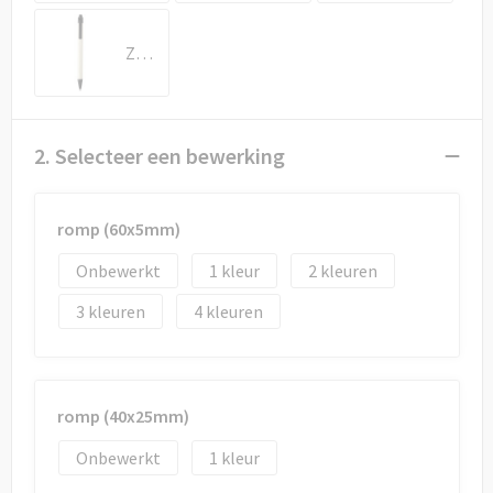
Draagtassen
Zwart
Papieren tassen
Strandtassen
2. Selecteer een bewerking
Waterbestendige tassen
Duffeltassen
romp (60x5mm)
Onbewerkt
1
2
Goodiebags
3
4
romp (40x25mm)
Onbewerkt
1