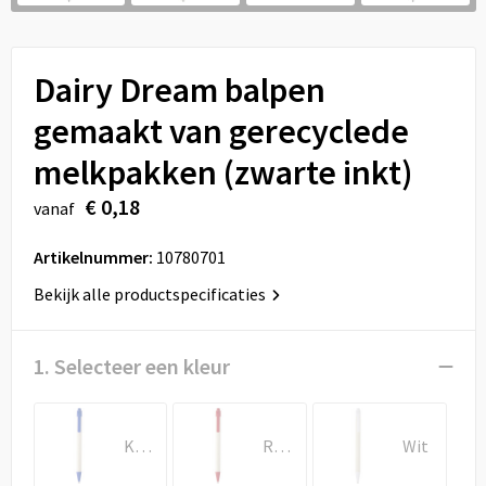
Sport
Reistassen
Veiligheid, Auto en Fiets
Rugzakken
Dairy Dream balpen
Vrije tijd en Strand
Schoenentassen
gemaakt van gerecyclede
melkpakken (zwarte inkt)
Feestartikelen
Schoudertassen
€ 0,18
vanaf
Aanstekers
Sporttassen
Artikelnummer:
10780701
Tablettassen
Bekijk alle productspecificaties
Toilettassen
1. Selecteer een kleur
Autotassen
Reistassensets
Koningsblauw
Rood
Wit