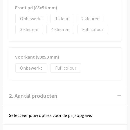
Draagtassen
Front pd (85x54 mm)
Papieren tassen
Onbewerkt
1
2
Strandtassen
3
4
Full colour
Waterbestendige tassen
Voorkant (80x50 mm)
Duffeltassen
Onbewerkt
Full colour
Goodiebags
2. Aantal producten
Selecteer jouw opties voor de prijsopgave.