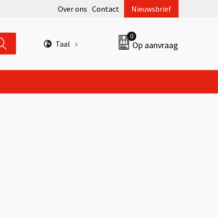
Over ons
Contact
Nieuwsbrief
0
Taal
Op aanvraag