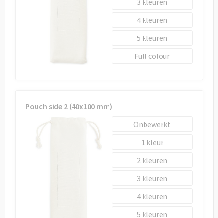
Draagtassen
3
4
Papieren tassen
5
Strandtassen
Full colour
Waterbestendige tassen
Duffeltassen
Pouch side 2 (40x100 mm)
Goodiebags
Onbewerkt
1
2
3
4
5