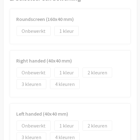
Draagtassen
Papieren tassen
Roundscreen (160x40 mm)
Onbewerkt
1
Strandtassen
Waterbestendige tassen
Right handed (40x40 mm)
Duffeltassen
Onbewerkt
1
2
Goodiebags
3
4
Left handed (40x40 mm)
Onbewerkt
1
2
3
4