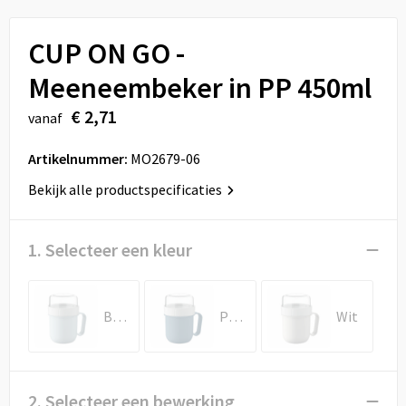
Sport
Reistassen
CUP ON GO -
Veiligheid, Auto en Fiets
Rugzakken
Meeneembeker in PP 450ml
Vrije tijd en Strand
Schoenentassen
€ 2,71
vanaf
Feestartikelen
Schoudertassen
Artikelnummer:
MO2679-06
Aanstekers
Sporttassen
Bekijk alle productspecificaties
Tablettassen
1. Selecteer een kleur
Toilettassen
Babyblauw
Petrol
Wit
Autotassen
Reistassensets
2. Selecteer een bewerking