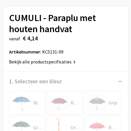
Sport
Reistassen
CUMULI - Paraplu met
Veiligheid, Auto en Fiets
Rugzakken
houten handvat
Vrije tijd en Strand
Schoenentassen
€ 4,14
vanaf
Feestartikelen
Schoudertassen
Artikelnummer:
KC5131-09
Aanstekers
Sporttassen
Bekijk alle productspecificaties
Tablettassen
1. Selecteer een kleur
Toilettassen
Blauw
Bordeaux
Grijs
Autotassen
Reistassensets
Groen
Oranje
Rood