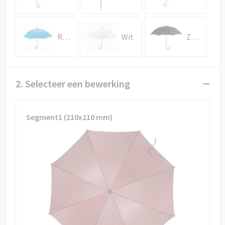
Draagtassen
Papieren tassen
Royal Blauw
Wit
Zwart
Strandtassen
Waterbestendige tassen
2. Selecteer een bewerking
Duffeltassen
Segment1 (210x210 mm)
Goodiebags