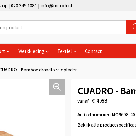
op | 020 345 1081 | info@meroh.nl
ort
Werkkleding
Textiel
Contact
CUADRO - Bamboe draadloze oplader
CUADRO - Bam
€ 4,63
vanaf
Artikelnummer:
MO9698-40
Bekijk alle productspecifica