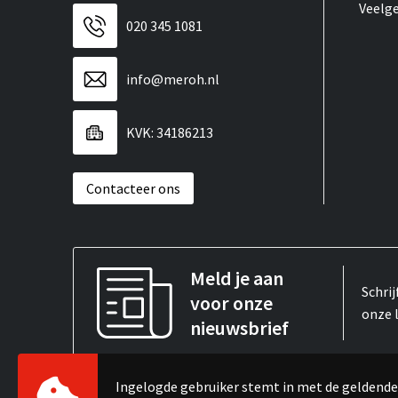
Veelg
020 345 1081
info@meroh.nl
KVK: 34186213
Contacteer ons
Meld je aan
Schrij
voor onze
onze 
nieuwsbrief
Ingelogde gebruiker stemt in met de gelden