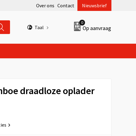
Over ons
Contact
Nieuwsbrief
0
Taal
Op aanvraag
boe draadloze oplader
ties