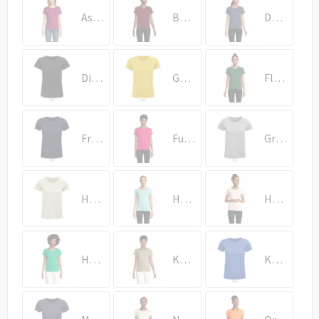
Draagtassen
Astral Purple
Burgundy
Denim
Papieren tassen
Strandtassen
Diep Zwart
Goud
Flesgroen
Waterbestendige tassen
Franse Marine
Fuchsia
Grijs Gemeleerd
Duffeltassen
Goodiebags
Heather Beige
Heather Light Green
Heather Pink
Helder Groen
Khaki
Koningsblauw