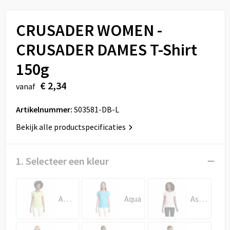
Sport
Reistassen
CRUSADER WOMEN -
Veiligheid, Auto en Fiets
Rugzakken
CRUSADER DAMES T-Shirt
Vrije tijd en Strand
Schoenentassen
150g
Feestartikelen
Schoudertassen
€ 2,34
vanaf
Aanstekers
Sporttassen
Artikelnummer:
S03581-DB-L
Bekijk alle productspecificaties
Tablettassen
Toilettassen
1. Selecteer een kleur
Autotassen
Apple Green
Aqua
Asgrijs
Reistassensets