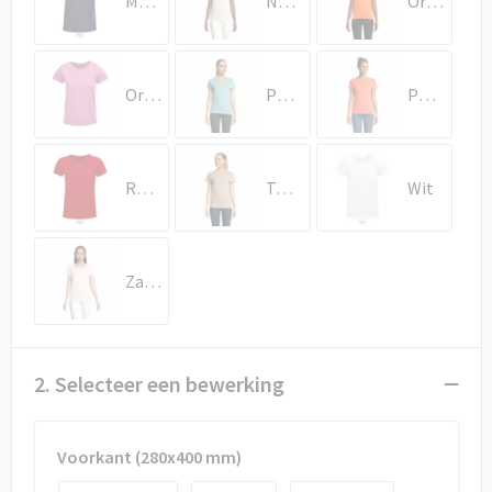
Muisgrijs
Natuurlijk
Oranje
Orchidee Roze
Pool Blue
Pop Orange
Rood
Touw
Wit
Zacht Roze
2. Selecteer een bewerking
Voorkant (280x400 mm)