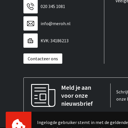
Veelg
020 345 1081
info@meroh.nl
KVK: 34186213
Contacteer ons
Meld je aan
Schrij
voor onze
onze 
nieuwsbrief
Ingelogde gebruiker stemt in met de gelden