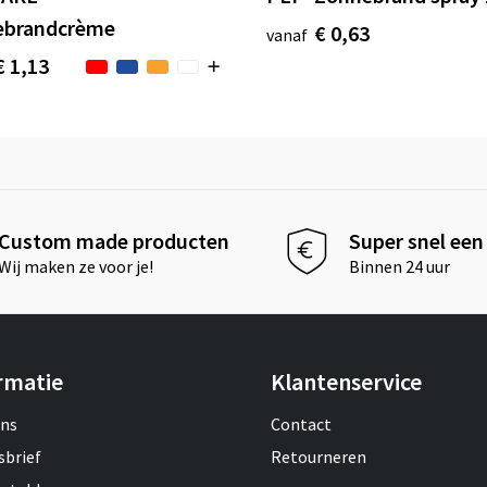
ebrandcrème
€ 0,63
vanaf
€ 1,13
Custom made producten
Super snel een 
Wij maken ze voor je!
Binnen 24 uur
rmatie
Klantenservice
ons
Contact
sbrief
Retourneren