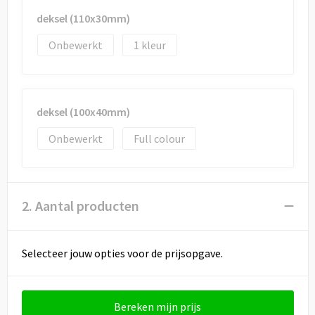
Draagtassen
deksel (110x30mm)
Papieren tassen
Onbewerkt
1
Strandtassen
Waterbestendige tassen
deksel (100x40mm)
Onbewerkt
Full colour
Duffeltassen
Goodiebags
2. Aantal producten
Selecteer jouw opties voor de prijsopgave.
Bereken mijn prijs