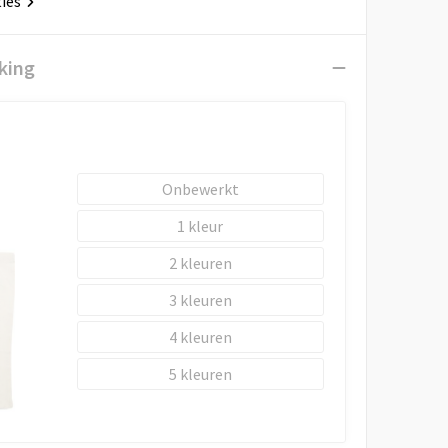
ties
king
Onbewerkt
1
2
3
4
5