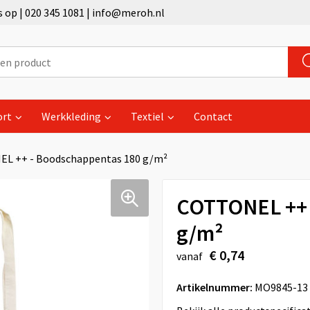
op | 020 345 1081 | info@meroh.nl
ort
Werkkleding
Textiel
Contact
L ++ - Boodschappentas 180 g/m²
COTTONEL ++ 
g/m²
€ 0,74
vanaf
Artikelnummer:
MO9845-13