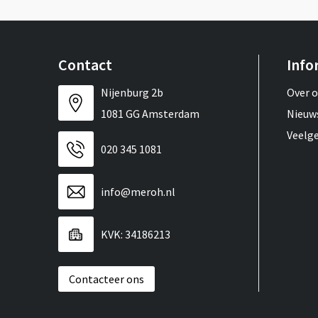
Contact
Info
Nijenburg 2b
Over 
1081 GG Amsterdam
Nieuw
Veelg
020 345 1081
info@meroh.nl
KVK: 34186213
Contacteer ons