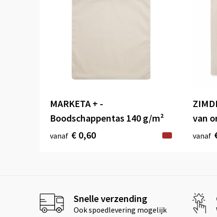
MARKETA + -
ZIMDE
Boodschappentas 140 g/m²
van o
€ 0,60
vanaf
vanaf
Snelle verzending
Ook spoedlevering mogelijk