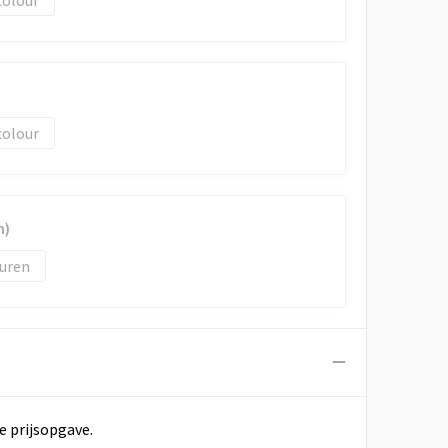
colour
colour
m)
uren
e prijsopgave.