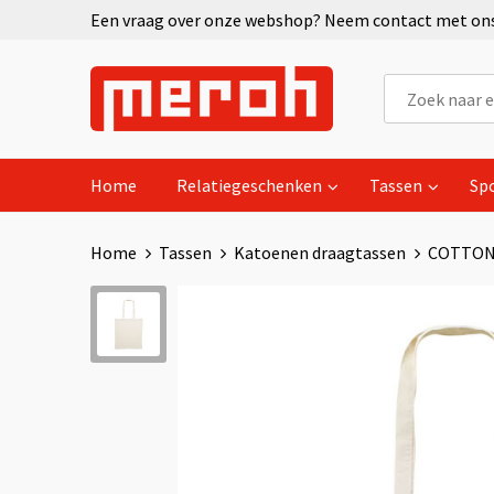
Een vraag over onze webshop? Neem contact met ons 
Home
Relatiegeschenken
Tassen
Sp
Home
Tassen
Katoenen draagtassen
COTTONE