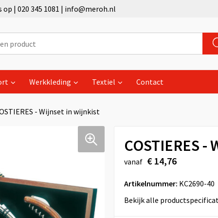
op | 020 345 1081 | info@meroh.nl
ort
Werkkleding
Textiel
Contact
OSTIERES - Wijnset in wijnkist
COSTIERES - Wi
€ 14,76
vanaf
Artikelnummer:
KC2690-40
Bekijk alle productspecifica