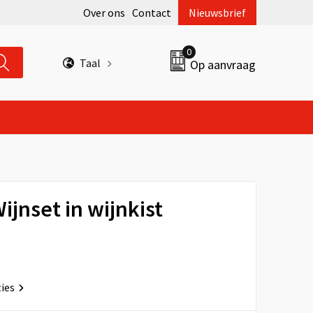
Over ons
Contact
Nieuwsbrief
0
Taal
Op aanvraag
jnset in wijnkist
ties