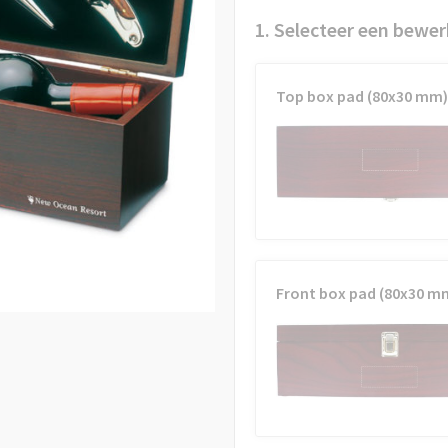
1. Selecteer een bewer
Top box pad (80x30 mm)
Front box pad (80x30 m