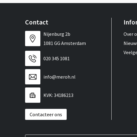
Contact
Info
Nijenburg 2b
Over 
1081 GG Amsterdam
Nieuw
Veelg
020 345 1081
info@meroh.nl
KVK: 34186213
Contacteer ons