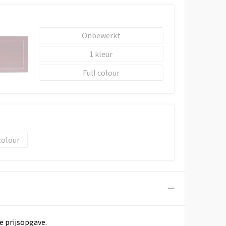
Onbewerkt
1
Full colour
colour
e prijsopgave.