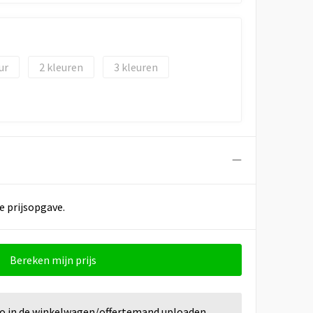
2
3
e prijsopgave.
Bereken mijn prijs
go in de winkelwagen/offertemand uploaden