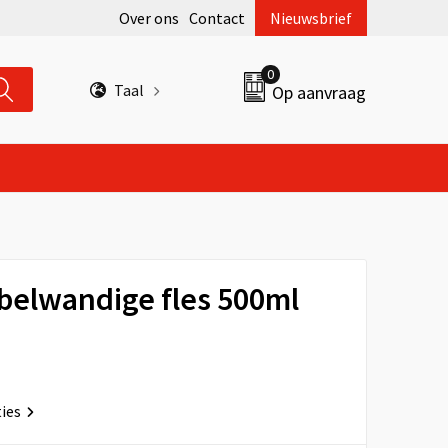
Over ons
Contact
Nieuwsbrief
0
Taal
Op aanvraag
belwandige fles 500ml
ties