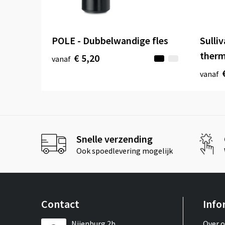
POLE - Dubbelwandige fles
Sulli
therm
€ 5,20
vanaf
vanaf
Snelle verzending
Ook spoedlevering mogelijk
Contact
Info
Nijenburg 2b
Over 