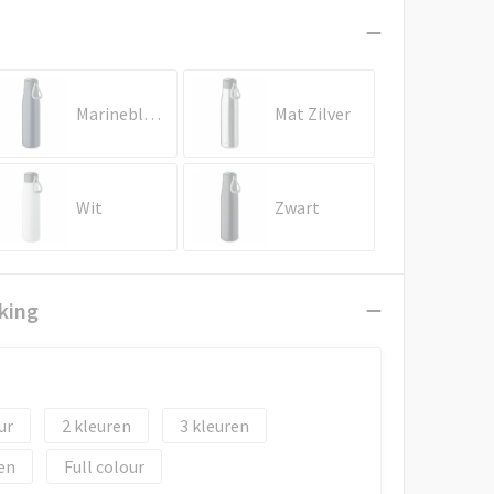
Marineblauw
Mat Zilver
Wit
Zwart
king
2
3
en
Full colour