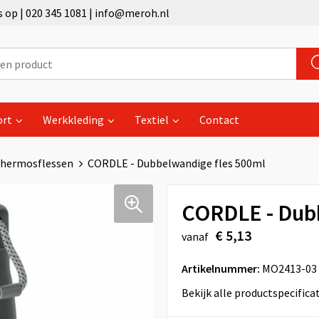
op | 020 345 1081 | info@meroh.nl
ort
Werkkleding
Textiel
Contact
hermosflessen
CORDLE - Dubbelwandige fles 500ml
CORDLE - Dub
€ 5,13
vanaf
Artikelnummer:
MO2413-03
Bekijk alle productspecifica