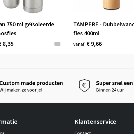
van 750 ml geïsoleerde
TAMPERE - Dubbelwand
osfles
fles 400ml
€ 8,35
€ 9,66
vanaf
Custom made producten
Super snel een 
Wij maken ze voor je!
Binnen 24 uur
rmatie
Klantenservice
ons
Contact