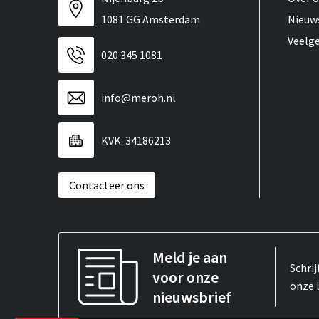
1081 GG Amsterdam
Nieuw
Veelg
020 345 1081
info@meroh.nl
KVK: 34186213
Contacteer ons
Meld je aan
Schrij
voor onze
onze 
nieuwsbrief