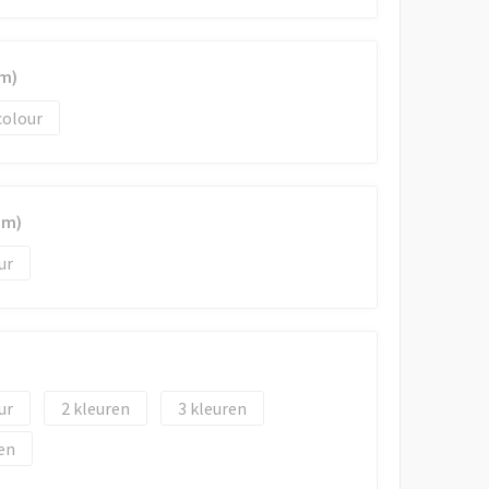
m)
colour
mm)
2
3
en