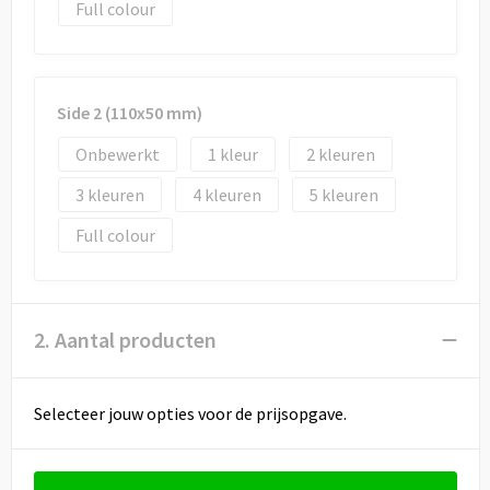
Draagtassen
Full colour
Papieren tassen
Strandtassen
Side 2 (110x50 mm)
Onbewerkt
1
2
Waterbestendige tassen
3
4
5
Duffeltassen
Full colour
Goodiebags
2. Aantal producten
Selecteer jouw opties voor de prijsopgave.