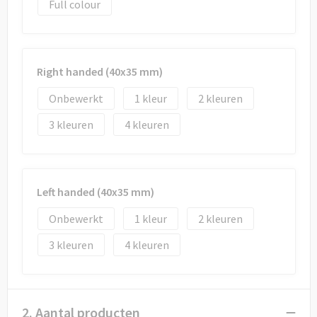
Draagtassen
Full colour
Papieren tassen
Strandtassen
Right handed (40x35 mm)
Onbewerkt
1
2
Waterbestendige tassen
3
4
Duffeltassen
Goodiebags
Left handed (40x35 mm)
Onbewerkt
1
2
3
4
2. Aantal producten