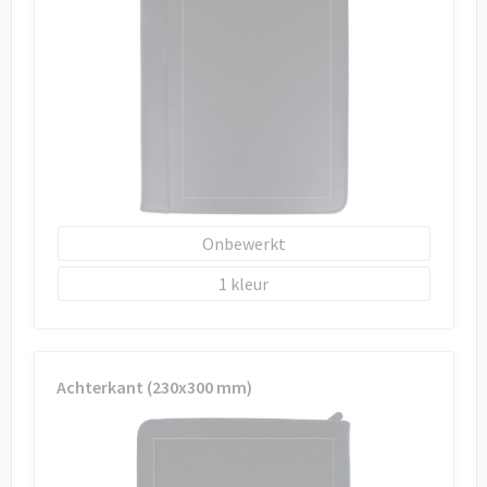
Draagtassen
Papieren tassen
Strandtassen
Waterbestendige tassen
Duffeltassen
Onbewerkt
Goodiebags
1
Achterkant (230x300 mm)