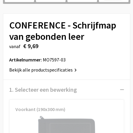
Sport
Reistassen
Veiligheid, Auto en Fiets
Rugzakken
CONFERENCE - Schrijfmap
Vrije tijd en Strand
Schoenentassen
van gebonden leer
€ 9,69
vanaf
Feestartikelen
Schoudertassen
Artikelnummer:
MO7597-03
Aanstekers
Sporttassen
Bekijk alle productspecificaties
Tablettassen
1. Selecteer een bewerking
Toilettassen
Autotassen
Voorkant (190x300 mm)
Reistassensets