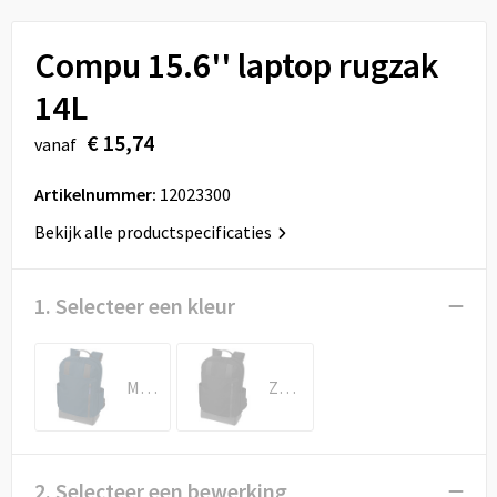
Sport
Reistassen
Compu 15.6'' laptop rugzak
Veiligheid, Auto en Fiets
Rugzakken
14L
Vrije tijd en Strand
Schoenentassen
€ 15,74
vanaf
Feestartikelen
Schoudertassen
Artikelnummer:
12023300
Aanstekers
Sporttassen
Bekijk alle productspecificaties
Tablettassen
1. Selecteer een kleur
Toilettassen
Marineblauw/Zwart
Zwart
Autotassen
Reistassensets
2. Selecteer een bewerking