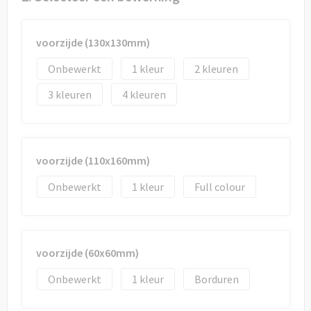
Draagtassen
Papieren tassen
voorzijde (130x130mm)
Onbewerkt
1
2
Strandtassen
3
4
Waterbestendige tassen
Duffeltassen
voorzijde (110x160mm)
Goodiebags
Onbewerkt
1
Full colour
voorzijde (60x60mm)
Onbewerkt
1
Borduren