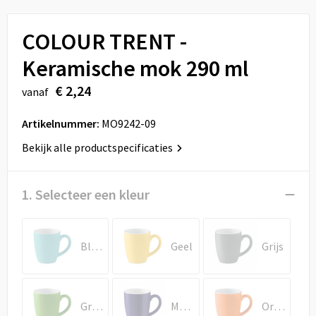
Sport
Reistassen
COLOUR TRENT -
Veiligheid, Auto en Fiets
Rugzakken
Keramische mok 290 ml
Vrije tijd en Strand
Schoenentassen
€ 2,24
vanaf
Feestartikelen
Schoudertassen
Artikelnummer:
MO9242-09
Aanstekers
Sporttassen
Bekijk alle productspecificaties
Tablettassen
1. Selecteer een kleur
Toilettassen
Blauw
Geel
Grijs
Autotassen
Reistassensets
Groen
Marineblauw
Oranje