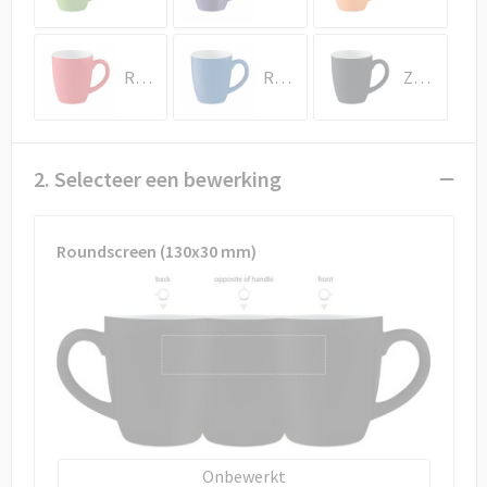
Draagtassen
Papieren tassen
Rood
Royal Blauw
Zwart
Strandtassen
Waterbestendige tassen
2. Selecteer een bewerking
Duffeltassen
Roundscreen (130x30 mm)
Goodiebags
Onbewerkt