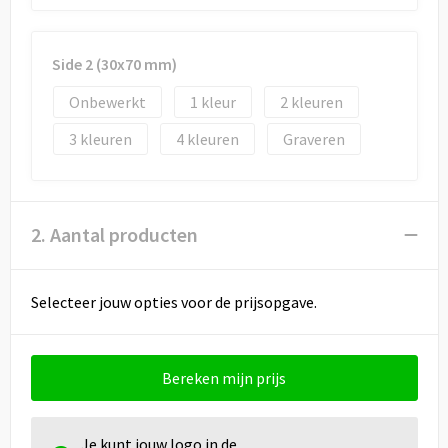
Draagtassen
Papieren tassen
Side 2 (30x70 mm)
Strandtassen
Onbewerkt
1
2
3
4
Graveren
Waterbestendige tassen
Duffeltassen
2. Aantal producten
Goodiebags
Selecteer jouw opties voor de prijsopgave.
Bereken mijn prijs
Je kunt jouw logo in de