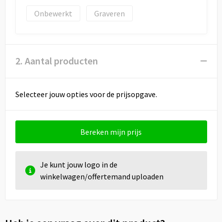
Draagtassen
Onbewerkt
Graveren
Papieren tassen
Strandtassen
2. Aantal producten
Waterbestendige tassen
Selecteer jouw opties voor de prijsopgave.
Duffeltassen
Goodiebags
Bereken mijn prijs
Je kunt jouw logo in de
winkelwagen/offertemand uploaden