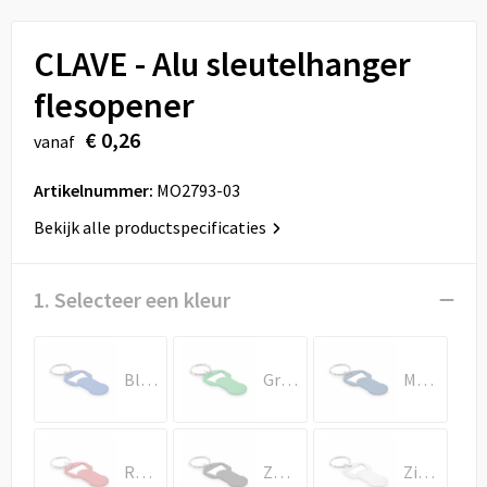
Sport
Reistassen
CLAVE - Alu sleutelhanger
Veiligheid, Auto en Fiets
Rugzakken
flesopener
Vrije tijd en Strand
Schoenentassen
€ 0,26
vanaf
Feestartikelen
Schoudertassen
Artikelnummer:
MO2793-03
Aanstekers
Sporttassen
Bekijk alle productspecificaties
Tablettassen
1. Selecteer een kleur
Toilettassen
Blauw
Groen
Marineblauw
Autotassen
Reistassensets
Rood
Zwart
Zilver