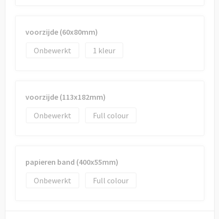
Draagtassen
Papieren tassen
voorzijde (60x80mm)
Strandtassen
Onbewerkt
1
Waterbestendige tassen
voorzijde (113x182mm)
Duffeltassen
Onbewerkt
Full colour
Goodiebags
papieren band (400x55mm)
Onbewerkt
Full colour