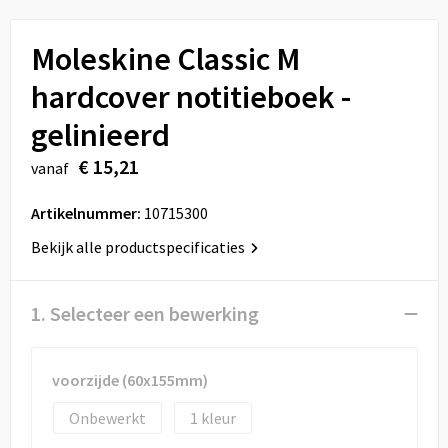
Sport
Reistassen
Moleskine Classic M
Veiligheid, Auto en Fiets
Rugzakken
hardcover notitieboek -
Vrije tijd en Strand
Schoenentassen
gelinieerd
Feestartikelen
Schoudertassen
€ 15,21
vanaf
Aanstekers
Sporttassen
Artikelnummer:
10715300
Bekijk alle productspecificaties
Tablettassen
Toilettassen
1. Selecteer een bewerking
Autotassen
voorzijde (60x155mm)
Reistassensets
Onbewerkt
1