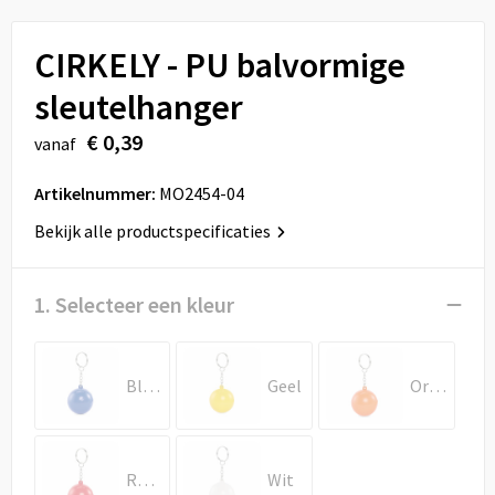
Sport
Reistassen
CIRKELY - PU balvormige
Veiligheid, Auto en Fiets
Rugzakken
sleutelhanger
Vrije tijd en Strand
Schoenentassen
€ 0,39
vanaf
Feestartikelen
Schoudertassen
Artikelnummer:
MO2454-04
Aanstekers
Sporttassen
Bekijk alle productspecificaties
Tablettassen
1. Selecteer een kleur
Toilettassen
Blauw
Geel
Oranje
Autotassen
Reistassensets
Rood
Wit