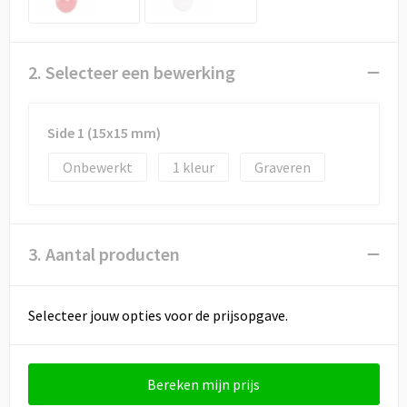
Draagtassen
Papieren tassen
2. Selecteer een bewerking
Strandtassen
Side 1 (15x15 mm)
Waterbestendige tassen
Onbewerkt
1
Graveren
Duffeltassen
Goodiebags
3. Aantal producten
Selecteer jouw opties voor de prijsopgave.
Bereken mijn prijs