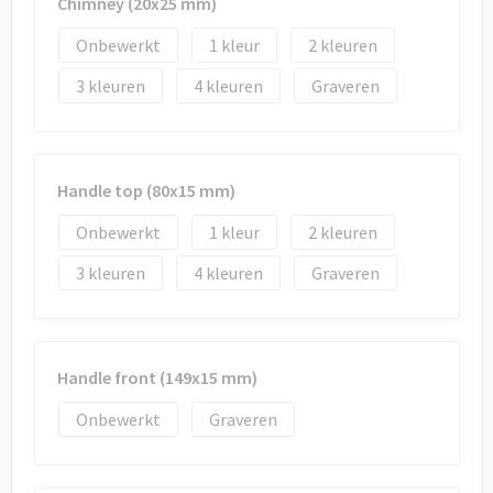
Draagtassen
Chimney (20x25 mm)
Onbewerkt
1
2
Papieren tassen
3
4
Graveren
Strandtassen
Waterbestendige tassen
Handle top (80x15 mm)
Duffeltassen
Onbewerkt
1
2
Goodiebags
3
4
Graveren
Handle front (149x15 mm)
Onbewerkt
Graveren