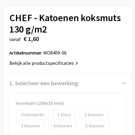
Sport
Reistassen
CHEF - Katoenen koksmuts
Veiligheid, Auto en Fiets
Rugzakken
130 g/m2
Vrije tijd en Strand
Schoenentassen
€ 1,60
vanaf
Feestartikelen
Schoudertassen
Artikelnummer:
MO8409-06
Aanstekers
Sporttassen
Bekijk alle productspecificaties
Tablettassen
1. Selecteer een bewerking
Toilettassen
Voorkant (200x35 mm)
Autotassen
Onbewerkt
1
2
Reistassensets
3
4
5