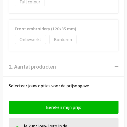
Draagtassen
Full colour
Papieren tassen
Strandtassen
Front embroidery (120x35 mm)
Onbewerkt
Borduren
Waterbestendige tassen
Duffeltassen
2. Aantal producten
Goodiebags
Selecteer jouw opties voor de prijsopgave.
Bereken mijn prijs
Je kunt jouw logo in de