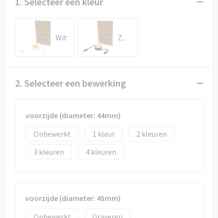
1. Selecteer een kleur
Draagtassen
Papieren tassen
Wit
Zwart
Strandtassen
Waterbestendige tassen
2. Selecteer een bewerking
Duffeltassen
voorzijde (diameter: 44mm)
Goodiebags
Onbewerkt
1
2
3
4
voorzijde (diameter: 45mm)
Onbewerkt
Graveren