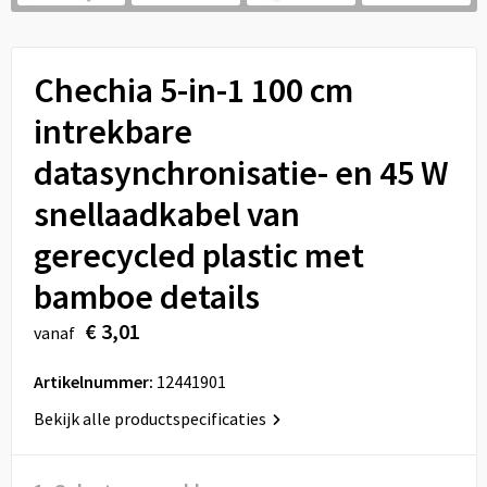
Sport
Reistassen
Veiligheid, Auto en Fiets
Rugzakken
Chechia 5-in-1 100 cm
Vrije tijd en Strand
Schoenentassen
intrekbare
datasynchronisatie- en 45 W
Feestartikelen
Schoudertassen
snellaadkabel van
Aanstekers
Sporttassen
gerecycled plastic met
Tablettassen
bamboe details
€ 3,01
Toilettassen
vanaf
Artikelnummer:
12441901
Autotassen
Bekijk alle productspecificaties
Reistassensets