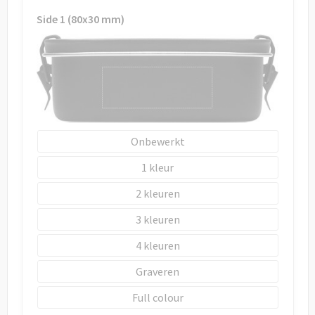
Draagtassen
Side 1 (80x30 mm)
Papieren tassen
Strandtassen
Waterbestendige tassen
Duffeltassen
Onbewerkt
1
Goodiebags
2
3
4
Graveren
Full colour