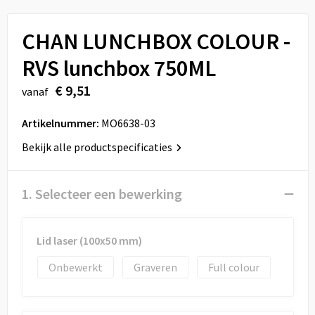
Sport
Reistassen
CHAN LUNCHBOX COLOUR -
Veiligheid, Auto en Fiets
Rugzakken
RVS lunchbox 750ML
Vrije tijd en Strand
Schoenentassen
€ 9,51
vanaf
Feestartikelen
Schoudertassen
Artikelnummer:
MO6638-03
Aanstekers
Sporttassen
Bekijk alle productspecificaties
Tablettassen
1. Selecteer een bewerking
Toilettassen
Lid laser (100x50 mm)
Autotassen
Onbewerkt
Graveren
Full colour
Reistassensets