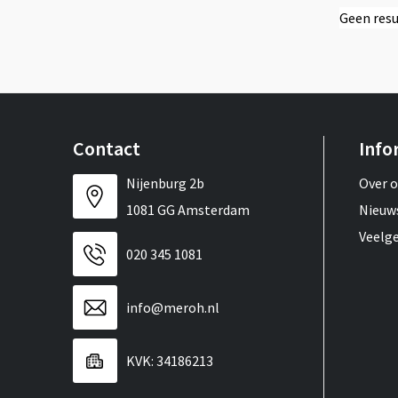
Geen resu
Contact
Info
Nijenburg 2b
Over 
1081 GG Amsterdam
Nieuw
Veelg
020 345 1081
info@meroh.nl
KVK: 34186213