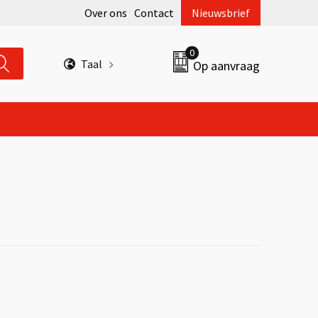
Over ons
Contact
Nieuwsbrief
0
Taal
Op aanvraag