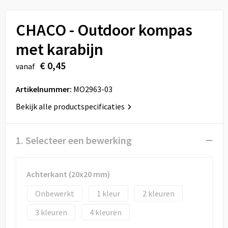
Sport
Reistassen
CHACO - Outdoor kompas
Veiligheid, Auto en Fiets
Rugzakken
met karabijn
Vrije tijd en Strand
Schoenentassen
€ 0,45
vanaf
Feestartikelen
Schoudertassen
Artikelnummer:
MO2963-03
Aanstekers
Sporttassen
Bekijk alle productspecificaties
Tablettassen
1. Selecteer een bewerking
Toilettassen
Achterkant (20x20 mm)
Autotassen
Onbewerkt
1
2
Reistassensets
3
4