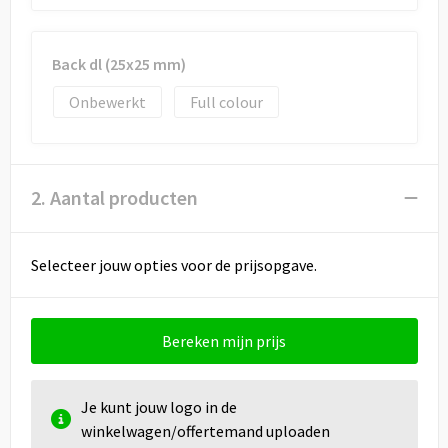
Draagtassen
Papieren tassen
Back dl (25x25 mm)
Strandtassen
Onbewerkt
Full colour
Waterbestendige tassen
2. Aantal producten
Duffeltassen
Goodiebags
Selecteer jouw opties voor de prijsopgave.
Bereken mijn prijs
Je kunt jouw logo in de
winkelwagen/offertemand uploaden