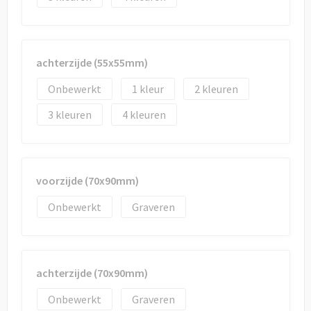
Draagtassen
Papieren tassen
achterzijde (55x55mm)
Strandtassen
Onbewerkt
1
2
Waterbestendige tassen
3
4
Duffeltassen
Goodiebags
voorzijde (70x90mm)
Onbewerkt
Graveren
achterzijde (70x90mm)
Onbewerkt
Graveren