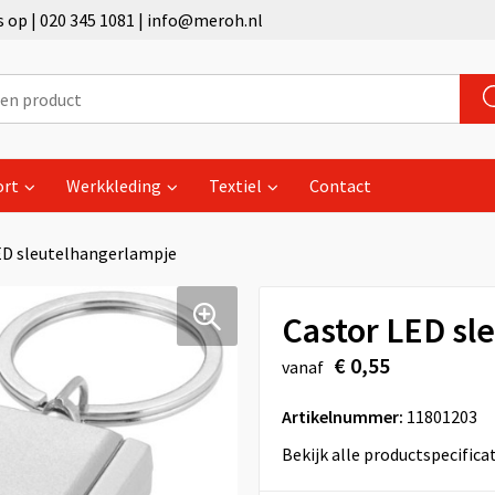
op | 020 345 1081 | info@meroh.nl
ort
Werkkleding
Textiel
Contact
ED sleutelhangerlampje
Castor LED sl
€ 0,55
vanaf
Artikelnummer:
11801203
Bekijk alle productspecifica