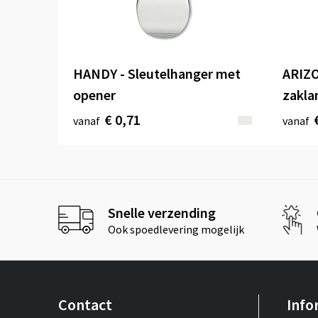
HANDY - Sleutelhanger met
ARIZO
opener
zakla
€ 0,71
vanaf
vanaf
Snelle verzending
Ook spoedlevering mogelijk
Contact
Info