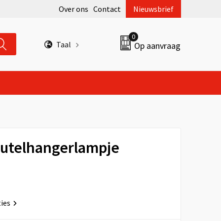
Over ons
Contact
Nieuwsbrief
0
Taal
Op aanvraag
eutelhangerlampje
ties