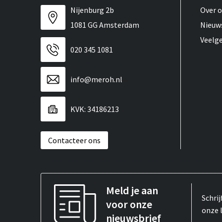
Nijenburg 2b
Over 
1081 GG Amsterdam
Nieuw
Veelg
020 345 1081
info@meroh.nl
KVK: 34186213
Contacteer ons
Meld je aan
Schrij
voor onze
onze 
nieuwsbrief