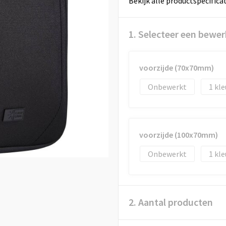
Bekijk alle productspecifica
1. Selecteer een bewer
voorzijde (70x70mm)
Onbewerkt
1
voorzijde (100x70mm)
Onbewerkt
1
2. Aantal producten