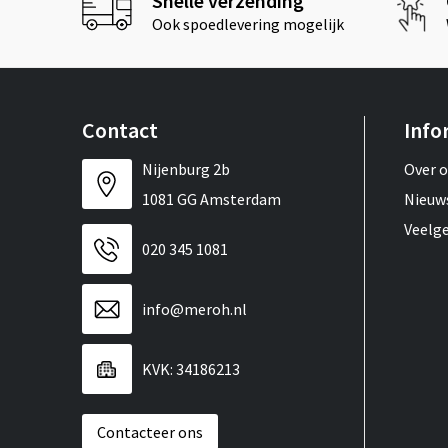
Snelle verzending
Ook spoedlevering mogelijk
Contact
Info
Nijenburg 2b
Over 
1081 GG Amsterdam
Nieuw
Veelg
020 345 1081
info@meroh.nl
KVK: 34186213
Contacteer ons