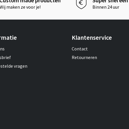
Custom made producten
Super snel een 
Wij maken ze voor je!
Binnen 24 uur
rmatie
Klantenservice
ons
Contact
sbrief
Retourneren
estelde vragen