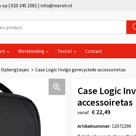
op | 020 345 1081 | info@meroh.nl
ort
Werkkleding
Textiel
Contact
Opbergtasjes
Case Logic Invigo gerecyclede accessoiretas
Case Logic In
accessoiretas
€ 22,49
vanaf
Artikelnummer:
12072290