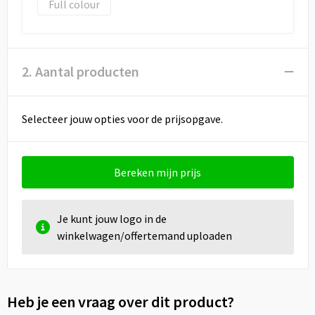
Draagtassen
Full colour
Papieren tassen
2. Aantal producten
Strandtassen
Waterbestendige tassen
Selecteer jouw opties voor de prijsopgave.
Duffeltassen
Bereken mijn prijs
Goodiebags
Je kunt jouw logo in de
winkelwagen/offertemand uploaden
Heb je een vraag over dit product?