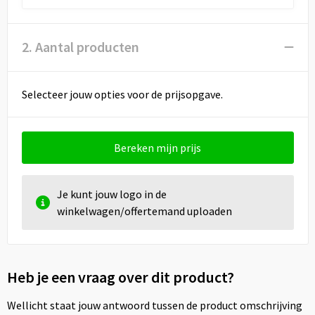
Draagtassen
Papieren tassen
2. Aantal producten
Strandtassen
Selecteer jouw opties voor de prijsopgave.
Waterbestendige tassen
Duffeltassen
Bereken mijn prijs
Goodiebags
Je kunt jouw logo in de
winkelwagen/offertemand uploaden
Heb je een vraag over dit product?
Wellicht staat jouw antwoord tussen de product omschrijving