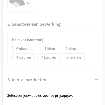
Draagtassen
Zwart
Papieren tassen
2. Selecteer een bewerking
Strandtassen
Waterbestendige tassen
handvat (50x4mm)
Duffeltassen
Onbewerkt
1
2
3
4
Graveren
Goodiebags
3. Aantal producten
Selecteer jouw opties voor de prijsopgave.