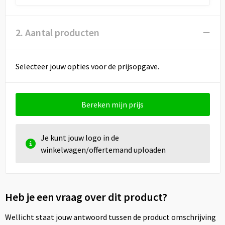
Draagtassen
Papieren tassen
2. Aantal producten
Strandtassen
Selecteer jouw opties voor de prijsopgave.
Waterbestendige tassen
Duffeltassen
Bereken mijn prijs
Goodiebags
Je kunt jouw logo in de
winkelwagen/offertemand uploaden
Heb je een vraag over dit product?
Wellicht staat jouw antwoord tussen de product omschrijving