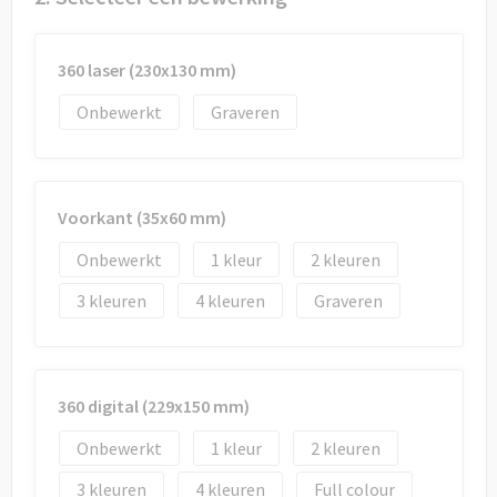
Draagtassen
Papieren tassen
360 laser (230x130 mm)
Strandtassen
Onbewerkt
Graveren
Waterbestendige tassen
Voorkant (35x60 mm)
Duffeltassen
Onbewerkt
1
2
Goodiebags
3
4
Graveren
360 digital (229x150 mm)
Onbewerkt
1
2
3
4
Full colour