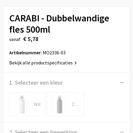
Sport
Reistassen
CARABI - Dubbelwandige
Veiligheid, Auto en Fiets
Rugzakken
fles 500ml
Vrije tijd en Strand
Schoenentassen
€ 5,78
vanaf
Feestartikelen
Schoudertassen
Artikelnummer:
MO2336-03
Aanstekers
Sporttassen
Bekijk alle productspecificaties
Tablettassen
1. Selecteer een kleur
Toilettassen
Wit
Zwart
Autotassen
Reistassensets
2. Selecteer een bewerking